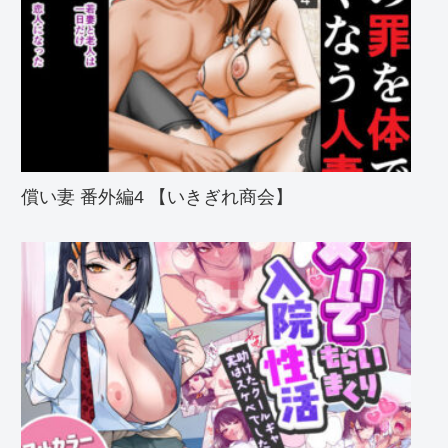
償い妻 番外編4 【いきぎれ商会】